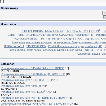
[
...
]
Форма входа
В
Ст
Меню сайта
РЕПЕТИЦИОННАЯ БАЗА: Главная
РАСПИСАНИЕ РЕПЕТИЦИЙ
На
ЦЕНЫ: РЕПЫ; ИНДИВИДУАЛЬНЫЕ; ПРЕПОДАВАНИЕ; АБОНЕМЕНТЫ
Репети
FAQ (вопрос/ответ)
ГРУППЫ, РЕПЕТИРУЮЩИЕ У НАС
АДРЕС: КАК НА
Аренда и прокат сцены, подиума
Аренда звука. Аренда звукового оборудов
ПРАВИЛА БАЗЫ
ЗВУКОЗАПИСЬ
РЕМОНТ усилителей, предов, комбарей, АС
Р
Видео съемка. Демо запись репетиций. Съемка видео клипа.
ФОТО и ВИДЕО: Р
Служебный вход 2 (Мал
Categories
Репетиционная комната "КРИМИНАЛЬНОЕ ЧТИВО"
[18]
PULP FICTION
Репетиционная комната "ОТ ЗАКАТА ДО РАССВЕТА"
[13]
FROM DUSK TILL DAWN
Репетиционная комната "БЕШЕНЫЕ ПСЫ"
[11]
RESERVOIR DOGS
Репетиционная комната "МАЧЕТЕ""
[9]
EL MACHETE
Репетиционная комната "БОЛЬШОЙ КУШ"
[9]
SNATCH
Репетиционная комната "КАРТЫ, ДЕНЬГИ, 2 СТВОЛА""
[5]
Lock, Stock and Two Smoking Barrels
Оборудование в АРЕНДУ/НАПРОКАТ и для ЗВУКОЗАПИСИ
[52]