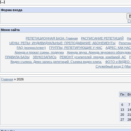
[
...
]
Форма входа
В
Ст
Меню сайта
РЕПЕТИЦИОННАЯ БАЗА: Главная
РАСПИСАНИЕ РЕПЕТИЦИЙ
На
ЦЕНЫ: РЕПЫ; ИНДИВИДУАЛЬНЫЕ; ПРЕПОДАВАНИЕ; АБОНЕМЕНТЫ
Репети
FAQ (вопрос/ответ)
ГРУППЫ, РЕПЕТИРУЮЩИЕ У НАС
АДРЕС: КАК НА
Аренда и прокат сцены, подиума
Аренда звука. Аренда звукового оборудов
ПРАВИЛА БАЗЫ
ЗВУКОЗАПИСЬ
РЕМОНТ усилителей, предов, комбарей, АС
Р
Видео съемка. Демо запись репетиций. Съемка видео клипа.
ФОТО и ВИДЕО: Р
Служебный вход 2 (Мал
Главная
»
2026
Пн
Вт
6
7
13
14
20
21
27
28