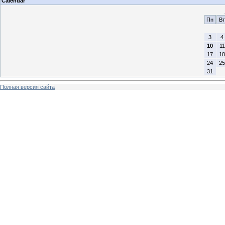
Calendar
Пн
Вт
3
4
10
11
17
18
24
25
31
Полная версия сайта