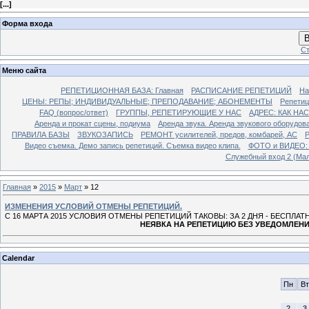
[
...
]
Форма входа
В
Ст
Меню сайта
РЕПЕТИЦИОННАЯ БАЗА: Главная
РАСПИСАНИЕ РЕПЕТИЦИЙ
На
ЦЕНЫ: РЕПЫ; ИНДИВИДУАЛЬНЫЕ; ПРЕПОДАВАНИЕ; АБОНЕМЕНТЫ
Репети
FAQ (вопрос/ответ)
ГРУППЫ, РЕПЕТИРУЮЩИЕ У НАС
АДРЕС: КАК НА
Аренда и прокат сцены, подиума
Аренда звука. Аренда звукового оборудов
ПРАВИЛА БАЗЫ
ЗВУКОЗАПИСЬ
РЕМОНТ усилителей, предов, комбарей, АС
Р
Видео съемка. Демо запись репетиций. Съемка видео клипа.
ФОТО и ВИДЕО: Р
Служебный вход 2 (Мал
Главная
»
2015
»
Март
»
12
ИЗМЕНЕНИЯ УСЛОВИЙ ОТМЕНЫ РЕПЕТИЦИЙ.
С 16 МАРТА 2015 УСЛОВИЯ ОТМЕНЫ РЕПЕТИЦИЙ ТАКОВЫ: ЗА 2 ДНЯ - БЕСПЛАТ
НЕЯВКА НА РЕПЕТИЦИЮ БЕЗ УВЕДОМЛЕНИЯ
Calendar
Пн
Вт
2
3