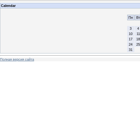
Calendar
Пн
Вт
3
4
10
11
17
18
24
25
31
Полная версия сайта