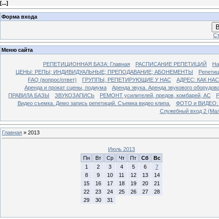
[
...
]
Форма входа
В
Ст
Меню сайта
РЕПЕТИЦИОННАЯ БАЗА: Главная
РАСПИСАНИЕ РЕПЕТИЦИЙ
На
ЦЕНЫ: РЕПЫ; ИНДИВИДУАЛЬНЫЕ; ПРЕПОДАВАНИЕ; АБОНЕМЕНТЫ
Репети
FAQ (вопрос/ответ)
ГРУППЫ, РЕПЕТИРУЮЩИЕ У НАС
АДРЕС: КАК НА
Аренда и прокат сцены, подиума
Аренда звука. Аренда звукового оборудов
ПРАВИЛА БАЗЫ
ЗВУКОЗАПИСЬ
РЕМОНТ усилителей, предов, комбарей, АС
Р
Видео съемка. Демо запись репетиций. Съемка видео клипа.
ФОТО и ВИДЕО: Р
Служебный вход 2 (Мал
Главная
»
2013
Июль 2013
Пн
Вт
Ср
Чт
Пт
Сб
Вс
1
2
3
4
5
6
7
8
9
10
11
12
13
14
15
16
17
18
19
20
21
22
23
24
25
26
27
28
29
30
31