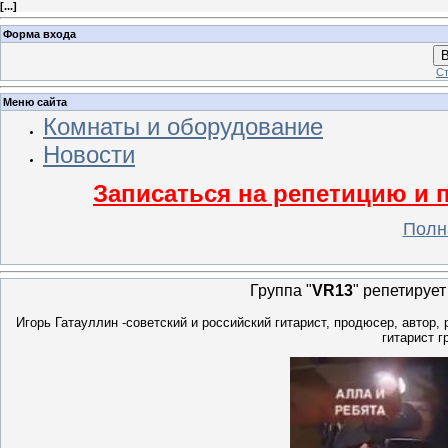
[
...
]
Форма входа
В
Ст
Меню сайта
Комнаты и оборудование
Новости
Записаться на репетицию и 
Полн
Группа "
VR13
" репетирует
Игорь Гатауллин -советский и российский гитарист, продюсер, автор,
гитарист г