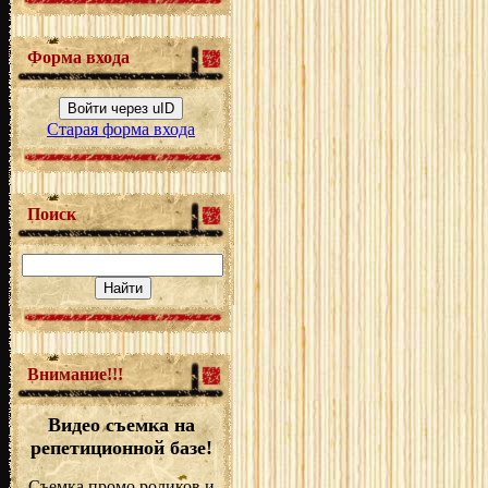
Форма входа
Войти через uID
Старая форма входа
Поиск
Внимание!!!
Видео съемка на
репетиционной базе!
Съемка промо роликов и