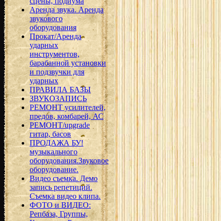
сцены, подиума
Аренда звука. Аренда
звукового
оборудования
Прокат/Аренда
ударных
инструментов,
барабанной установки
и подзвучки для
ударных
ПРАВИЛА БАЗЫ
ЗВУКОЗАПИСЬ
РЕМОНТ усилителей,
предов, комбарей, АС
РЕМОНТ/upgrade
гитар, басов
ПРОДАЖА БУ!
музыкального
оборудования.Звуковое
оборудование.
Видео съемка. Демо
запись репетиций.
Съемка видео клипа.
ФОТО и ВИДЕО:
Репбаза, Группы,