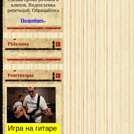
клипов, Видеосъемка
репетиций. Обращайтесь
Подробнее
..
РЫклама
Репетиторы
Игра на гитаре